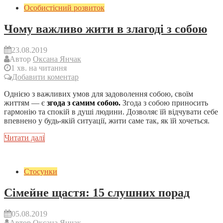
Особистісний розвиток
Чому важливо жити в злагоді з собою
23.08.2019
Автор
Оксана Янчак
1 хв. на читання
Добавити коментар
Однією з важливих умов для задоволення собою, своїм
життям — є
згода з самим собою.
Згода з собою приносить
гармонію та спокій в душі людини. Дозволяє їй відчувати себе
впевнено у будь-якій ситуації, жити саме так, як їй хочеться.
Читати далі
Стосунки
Сімейне щастя: 15 слушних порад
05.08.2019
Автор
Оксана Янчак