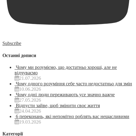
Subscribe
Останні дописи
Чому ми розуміємо, що достатньо хороші, але не
відчуваємо
21.07.2026
Чому одного розуміння себе часто недостатньо для змін
10.06.2026
Чому одні люди переживають усе значно важче
27.05.2026
Відпусти зайве, щоб змінити своє життя
24.04.2026
6 переконань, які непомітно роблять вас нещасливими
19.03.2026
Категорії