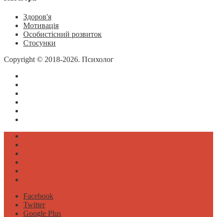
Здоров'я
Мотивація
Особистісний розвиток
Стосунки
Copyright © 2018-2026. Психолог
Оксана Янчак
Головна
Дописи
Про мене
Послуги
Вартість
Контакти
Головна
Дописи
Про мене
Послуги
Вартість
Контакти
Facebook
Twitter
Google Plus