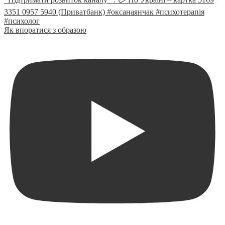
Як впоратися з образою