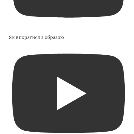
Як впоратися з образою