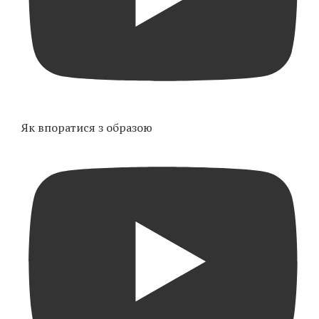
Як впоратися з образою