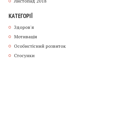
Листопад 2018
КАТЕГОРІЇ
Здоров'я
Мотивація
Особистісний розвиток
Стосунки
COPYRIGHT © 2018-2026. ПСИХОЛОГ
ОКСАНА ЯНЧАК
ГОЛОВНА
ГОЛОВНА
ДОПИСИ
ПРО МЕНЕ
ПОСЛУГИ
ВАРТІСТЬ
КОНТАКТИ