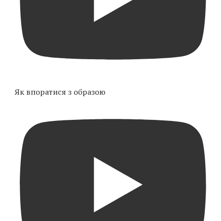
Як впоратися з образою