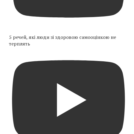
5 речей, які люди зі здоровою самооцінкою не
терплять