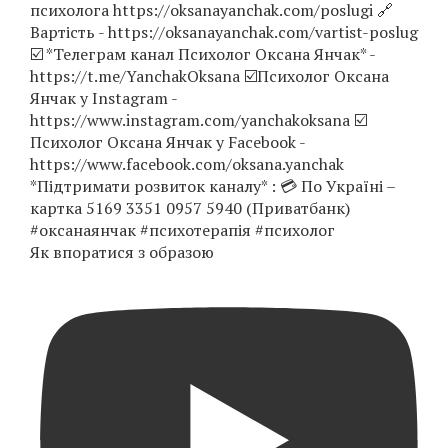
Як впоратися з образою