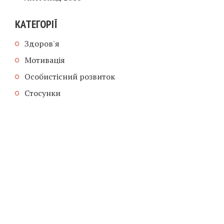
КАТЕГОРІЇ
Здоров'я
Мотивація
Особистісний розвиток
Стосунки
COPYRIGHT © 2018-2026. ПСИХОЛОГ
ОКСАНА ЯНЧАК
ГОЛОВНА
ГОЛОВНА
ДОПИСИ
ПРО МЕНЕ
ПОСЛУГИ
ВАРТІСТЬ
КОНТАКТИ
ДОПИСИ