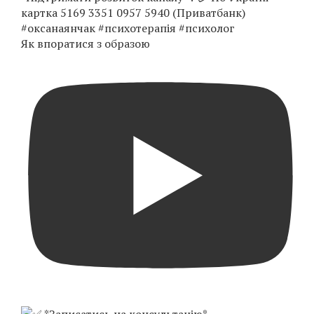
Як впоратися з образою