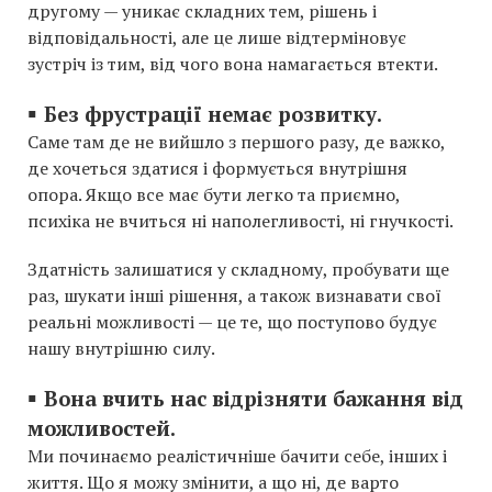
другому — уникає складних тем, рішень і
відповідальності, але це лише відтерміновує
зустріч із тим, від чого вона намагається втекти.
▪️
Без фрустрації немає розвитку.
Саме там де не вийшло з першого разу, де важко,
де хочеться здатися і формується внутрішня
опора. Якщо все має бути легко та приємно,
психіка не вчиться ні наполегливості, ні гнучкості.
Здатність залишатися у складному, пробувати ще
раз, шукати інші рішення, а також визнавати свої
реальні можливості — це те, що поступово будує
нашу внутрішню силу.
▪️
Вона вчить нас відрізняти бажання від
можливостей.
Ми починаємо реалістичніше бачити себе, інших і
життя. Що я можу змінити, а що ні, де варто