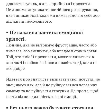
докласти зусиль, а де — прийняти і прожити.
Це допомагає уникати постійного розчарування,
яке виникає тоді, коли ми вимагаємо від себе або
від життя неможливого.
▪️
Це важлива частина емоційної
зрілості.
Людина, яка не витримує фрустрацію, часто або
вимагає, або знецінює, або впадає в стан жертви.
Той, хто вміє її проживати, може залишатися в
контакті із собою й з іншими навіть тоді, коли не
все добре.
Йдеться про здатність визнавати свої почуття, не
знецінюючи їх, але й не руйнуюватися через них
самому та не руйнувати стосунки. Це про те, щоб
нести відповідальність за свої емоції.
▪️
Без цього важко будувати стосунки.