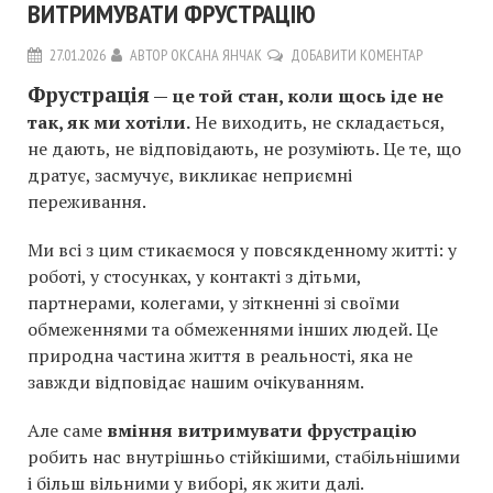
ВИТРИМУВАТИ ФРУСТРАЦІЮ
27.01.2026
АВТОР
ОКСАНА ЯНЧАК
ДОБАВИТИ КОМЕНТАР
Фрустрація
— це той стан, коли щось іде не
так, як ми хотіли.
Не виходить, не складається,
не дають, не відповідають, не розуміють. Це те, що
дратує, засмучує, викликає неприємні
переживання.
Ми всі з цим стикаємося у повсякденному житті: у
роботі, у стосунках, у контакті з дітьми,
партнерами, колегами, у зіткненні зі своїми
обмеженнями та обмеженнями інших людей. Це
природна частина життя в реальності, яка не
завжди відповідає нашим очікуванням.
Але саме
вміння витримувати фрустрацію
робить нас внутрішньо стійкішими, стабільнішими
і більш вільними у виборі, як жити далі.