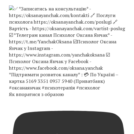
Як впоратися з образою