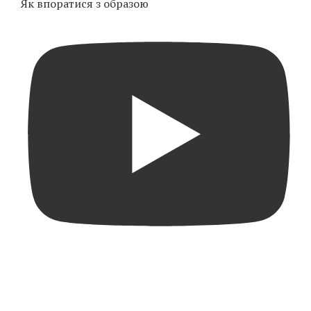
Як впоратися з образою