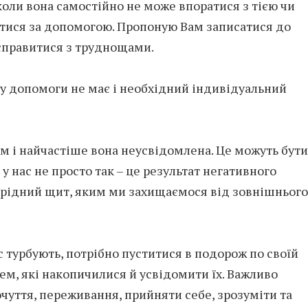
оли вона самостійно не може впоратися з тією чи
тися за допомогою. Пропоную Вам записатися до
 справитися з труднощами.
у допомоги не має і необхідний індивідуальний
м і найчастіше вона неусвідомлена. Це можуть бути
у нас не просто так – це результат негативного
оєрідний щит, яким ми захищаємося від зовнішнього
с турбують, потрібно пуститися в подорож по своїй
ем, які накопичилися й усвідомити їх. Важливо
очуття, переживання, прийняти себе, зрозуміти та